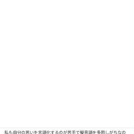
コ
ナ
ン
ビ
テ
ゲ
ン
ー
ツ
シ
頭の中の言語化
へ
ョ
ス
ン
最
キ
に
8月 29, 2025
8月 29, 2025
saku-kataduke
終
ッ
移
更
新
プ
動
日
時
HOME
ゆるっとつぶやき
日々のあれこれ
頭の中の言語化
:
８月も終わろうとしていますが、相変わらずの猛暑続きでアイス
コーヒーが手放せない毎日です。本当にこの暑さには全てのやる
気と根気を奪われています
皆さんはどのようにお過ごしでしょ
うか？
この暑さに負けて家で過ごす時間が多くなっていますが、ときど
き本屋さんにフラッと立ち寄ると「言語化」についての本をよく
見かけます。
私も自分の思いを言語化するのが苦手で擬音語を多用しがちなの